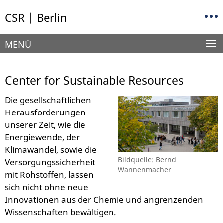
Springe
Service-
CSR | Berlin
direkt
Navigation
zu
Inhalt
MENÜ
Center for Sustainable Resources
Die gesellschaftlichen
Herausforderungen
unserer Zeit, wie die
Energiewende, der
Klimawandel, sowie die
Bildquelle: Bernd
Versorgungssicherheit
Wannenmacher
mit Rohstoffen, lassen
sich nicht ohne neue
Innovationen aus der Chemie und angrenzenden
Wissenschaften bewältigen.